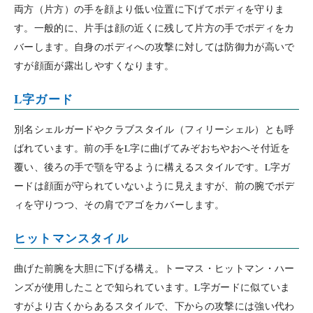
両方（片方）の手を顔より低い位置に下げてボディを守りま
す。一般的に、片手は顔の近くに残して片方の手でボディをカ
バーします。自身のボディへの攻撃に対しては防御力が高いで
すが顔面が露出しやすくなります。
L字ガード
別名シェルガードやクラブスタイル（フィリーシェル）とも呼
ばれています。前の手をL字に曲げてみぞおちやおへそ付近を
覆い、後ろの手で顎を守るように構えるスタイルです。L字ガ
ードは顔面が守られていないように見えますが、前の腕でボデ
ィを守りつつ、その肩でアゴをカバーします。
ヒットマンスタイル
曲げた前腕を大胆に下げる構え。トーマス・ヒットマン・ハー
ンズが使用したことで知られています。L字ガードに似ていま
すがより古くからあるスタイルで、下からの攻撃には強い代わ