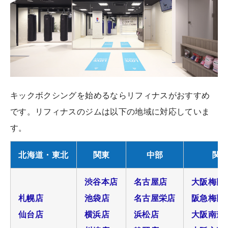
キックボクシングを始めるならリフィナスがおすすめ
です。リフィナスのジムは以下の地域に対応していま
す。
北海道・東北
関東
中部
関
渋谷本店
名古屋店
大阪梅田
札幌店
池袋店
名古屋栄店
阪急梅田
仙台店
横浜店
浜松店
大阪南森