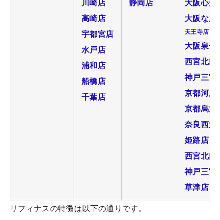
川崎店
静岡店
大阪心斎
高崎店
大阪なん
天王寺店
宇都宮店
大阪泉佐
水戸店
西宮北口
浦和店
神戸三宮
船橋店
京都河原
千葉店
京都烏丸
奈良西大
姫路店
西宮北口
神戸三宮
草津店
リフィナスの特徴は以下の通りです。