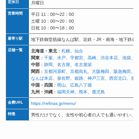
定休日
月曜日
営業時間
平日 11：00〜22：00
土曜 10：00〜20：00
日祝 10：00〜18：00
最寄り駅
地下鉄御堂筋線なんば駅、近鉄・JR・南海・地下鉄各線
店舗一覧
北海道・東北
：
札幌
、
仙台
関東
：
千葉
、
水戸
、
宇都宮
、
高崎
、
渋谷本店
、
池袋
、
中部
：
静岡
、
名古屋
、
名古屋栄
関西
：
京都河原町
、
京都烏丸
、
大阪梅田
、
阪急梅田
、
なんば本店
、
泉佐野
、
姫路
、
神戸三宮
、
西宮北口
、
奈
中国・四国
：
岡山
、
広島八丁堀
九州・沖縄
：
福岡天神
、
熊本
、
鹿児島
会費URL
https://refinas.jp/menu/
特徴
男性だけでなく、女性や初心者の人でも通いやすい、