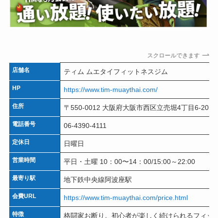
スクロールできます
店舗名
ティム ムエタイフィットネスジム
HP
https://www.tim-muaythai.com/
住所
〒550-0012 大阪府大阪市西区立売堀4丁目6-20
電話番号
06-4390-4111
定休日
日曜日
営業時間
平日・土曜 10：00〜14：00/15:00～22:00
最寄り駅
地下鉄中央線阿波座駅
会費URL
https://www.tim-muaythai.com/price.html
特徴
格闘家お断り。初心者が楽しく続けられるフィッ