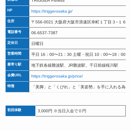
TRIGGER Fitness
HP
https://triggerosaka.jp/
住所
〒556-0021 大阪府大阪市浪速区幸町１丁目３−１６ 
電話番号
06-6537-7387
定休日
日曜日
営業時間
平日 16：00〜21：30 土曜・祝日 10：00〜18：00
最寄り駅
地下鉄各線難波駅、JR難波駅、千日前線桜川駅
会費URL
https://triggerosaka.jp/price/
特徴
「美脚」と「くびれ」と「美姿勢」を手に入れる為の
初回体験
3,000円 ※当日入会で０円