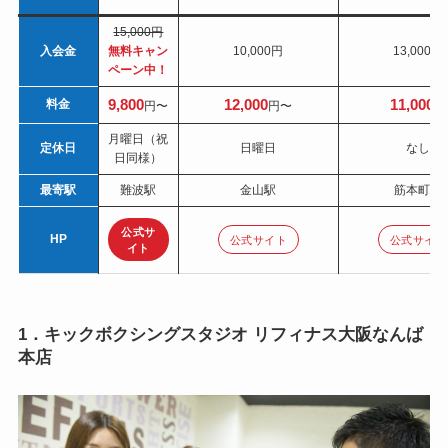
15,000円
入会金
無料キャン
10,000円
13,000円
ペーン中！
9,800
12,000
11,000
料金
円〜
円〜
円
月曜日（祝
定休日
日曜日
なし
日同様）
最寄駅
難波駅
金山駅
筋本町駅
公式サ
HP
公式サイト
公式サイト
イト
1．キックボクシングスタジオ リフィナス大阪なんば
本店