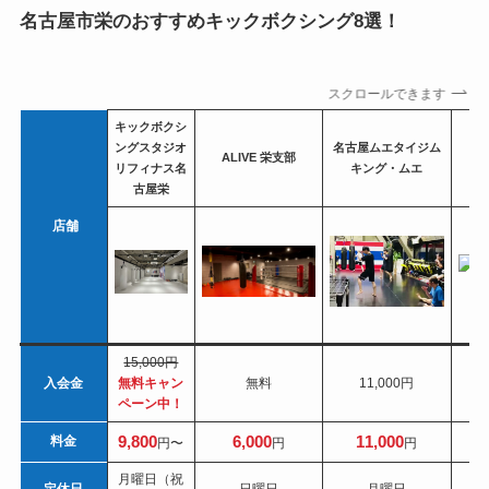
名古屋市栄のおすすめキックボクシング8選！
スクロールできます
キックボクシ
ングスタジオ
名古屋ムエタイジム
ALIVE 栄支部
リフィナス名
キング・ムエ
古屋栄
店舗
15,000円
入会金
無料キャン
無料
11,000円
ペーン中！
9,800
6,000
11,000
料金
円〜
円
円
月曜日（祝
定休日
日曜日
月曜日