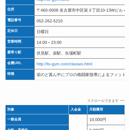
住所
〒460-0008 名古屋市中区栄３丁目10-13Wビル 4
電話番号
052-262-5210
定休日
日曜日
営業時間
14:00～23:00
最寄り駅
伏見駅、栄駅、矢場町駅
会費URL
http://ts-gym.com/classes.html
特徴
栄のど真ん中にプロの格闘家指導によるフィットネ
スクロールできます
対象
入会金
月額費用
一般会員
10,000円
女性・高校生