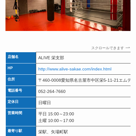
スクロールできます
店舗名
ALIVE 栄支部
HP
http://www.alive-sakae.com/index.html
住所
〒460-0008愛知県名古屋市中区栄5-11-21エム
電話番号
052-264-7660
定休日
日曜日
営業時間
平日 15:00～23:00
土曜 10:00～17:00
最寄り駅
栄駅、矢場町駅