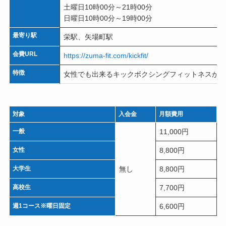
土曜日10時00分～21時00分
日曜日10時00分～19時00分
最寄り駅
栄駅、矢場町駅
会費URL
https://zuma-fit.com/kickfit/
特徴
女性でも出来るキックボクシングフィットネスが体
対象
入会金
月額費用
一般
11,000円
女性
8,800円
大学生
無し
8,800円
高校生
7,700円
週1コース※曜日固定
6,600円