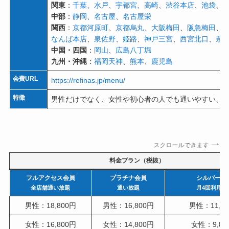
関東
：
千葉
、
水戸
、
宇都宮
、
高崎
、
渋谷本店
、
池袋
、
中部
：
静岡
、
名古屋
、
名古屋栄
関西
：
京都河原町
、
京都烏丸
、
大阪梅田
、
阪急梅田
、
なんば本店
、
泉佐野
、
姫路
、
神戸三宮
、
西宮北口
、
奈
中国・四国
：
岡山
、
広島八丁堀
九州・沖縄
：
福岡天神
、
熊本
、
鹿児島
会費URL
https://refinas.jp/menu/
特徴
男性だけでなく、女性や初心者の人でも通いやすい、
スクロールできます
料金プラン（税抜）
フルアクセス会員
プラチナ会員
シルバー会
全店舗通い放題
通い放題
月4回利用可
男性：18,800円
男性：16,800円
男性：11,8
女性：16,800円
女性：14,800円
女性：9,80