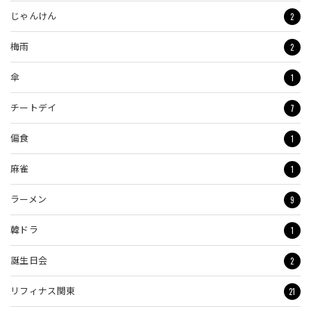
2
じゃんけん
2
梅雨
1
傘
7
チートデイ
1
偏食
1
麻雀
9
ラーメン
1
韓ドラ
2
誕生日会
21
リフィナス関東