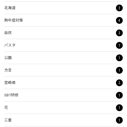
2
北海道
4
熱中症対策
3
自炊
1
パスタ
1
公園
1
方言
3
宮崎県
1
SBT研修
1
花
1
三重