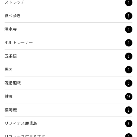
1
ストレッチ
8
食べ歩き
1
清水寺
1
小川トレーナー
2
五条悟
1
黒閃
3
呪術廻戦
16
健康
2
福岡飯
6
リフィナス鹿児島
2
リフィナス広島八丁堀