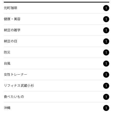
1
元町珈琲
1
健康・美容
1
納豆の雑学
1
納豆の日
1
防災
1
台風
1
女性トレーナー
1
リフィナス武蔵小杉
1
食べたいもの
1
沖縄