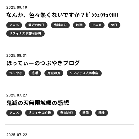
2025.09.19
なんか、色々熱くないですか？ｾﾞﾝｼｭｳﾁｭｳ!!!!
アニメ
最近の休日
鬼滅の刃
映画
アニメ
休日
リフィナス京都河原町
2025.08.31
ほってぃーのつぶやきブログ
つぶやき
感謝
鬼滅の刃
リフィナス渋谷本店
2025.07.27
鬼滅の刃無限城編の感想
アニメ
リフィナス船橋
鬼滅の刃
映画
趣味
2025.07.22