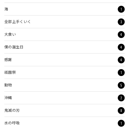
1
海
3
全部上手くいく
4
大食い
4
僕の誕生日
4
感謝
1
祇園祭
5
動物
2
沖縄
8
鬼滅の刃
1
水の呼吸