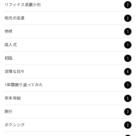
2
リフィナス武蔵小杉
2
地元の友達
1
参拝
1
成人式
1
初詣
4
怠惰な日々
1
1年間振り返ってみた
5
年末年始
2
旅行
2
ボクシング