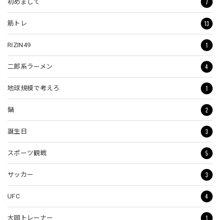
7
初めまして
13
筋トレ
1
RIZIN49
4
二郎系ラーメン
1
地球規模で考えろ
2
鍋
3
誕生日
5
スポーツ観戦
3
サッカー
4
UFC
1
大岡トレーナー