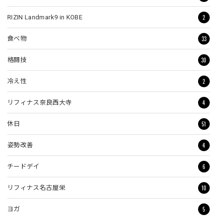
2
RIZIN Landmark9 in KOBE
33
食べ物
30
格闘技
2
冷え性
4
リフィナス奈良西大寺
51
休日
4
姿勢改善
6
チードデイ
10
リフィナス名古屋栄
5
ヨガ