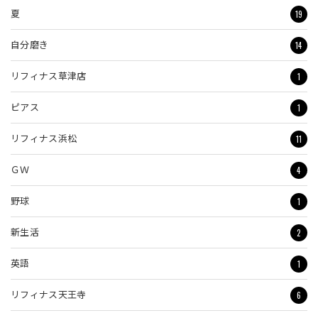
19
夏
14
自分磨き
1
リフィナス草津店
1
ピアス
11
リフィナス浜松
4
ＧＷ
1
野球
2
新生活
1
英語
6
リフィナス天王寺