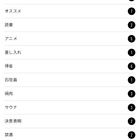
7
オススメ
2
読書
5
アニメ
1
差し入れ
6
帰省
1
石垣島
3
焼肉
3
サウナ
2
決意表明
2
禁酒