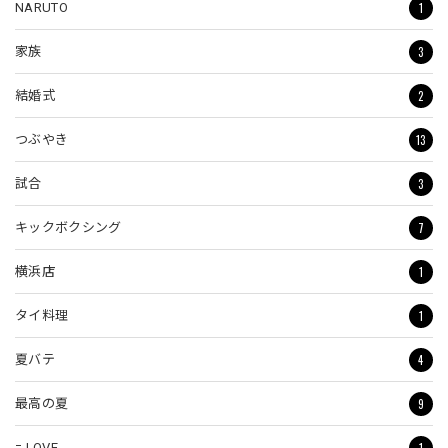
1
NARUTO
3
家族
2
結婚式
13
つぶやき
3
試合
7
キックボクシング
1
横浜店
1
タイ料理
4
夏バテ
9
最高の夏
1
= LOVE