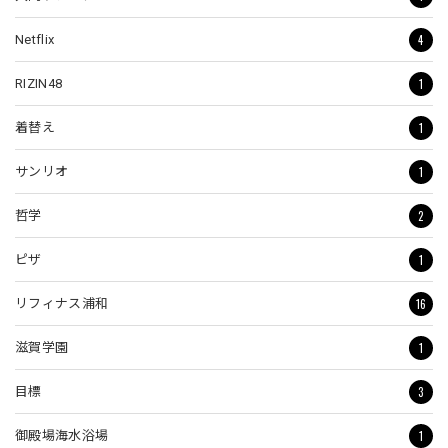
4
Netflix
1
RIZIN48
1
着替え
1
サンリオ
2
哲学
1
ピザ
16
リフィナス浦和
1
滋賀学園
3
目標
1
御殿場海水浴場