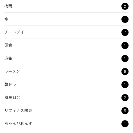
2
梅雨
1
傘
7
チートデイ
1
偏食
1
麻雀
9
ラーメン
1
韓ドラ
2
誕生日会
21
リフィナス関東
1
ちゃんぴおんず