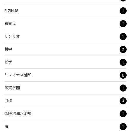
1
RIZIN48
1
着替え
1
サンリオ
2
哲学
1
ピザ
16
リフィナス浦和
1
滋賀学園
3
目標
1
御殿場海水浴場
1
海