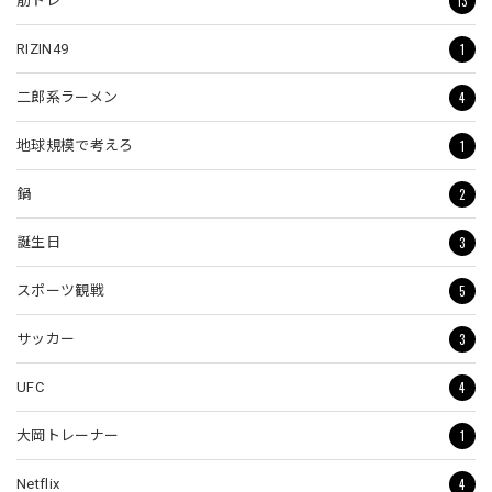
13
筋トレ
1
RIZIN49
4
二郎系ラーメン
1
地球規模で考えろ
2
鍋
3
誕生日
5
スポーツ観戦
3
サッカー
4
UFC
1
大岡トレーナー
4
Netflix