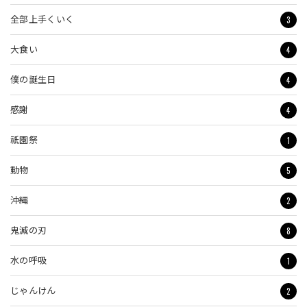
3
全部上手くいく
4
大食い
4
僕の誕生日
4
感謝
1
祇園祭
5
動物
2
沖縄
8
鬼滅の刃
1
水の呼吸
2
じゃんけん