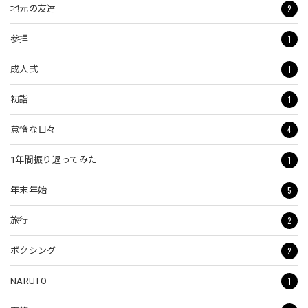
2
地元の友達
1
参拝
1
成人式
1
初詣
4
怠惰な日々
1
1年間振り返ってみた
5
年末年始
2
旅行
2
ボクシング
1
NARUTO