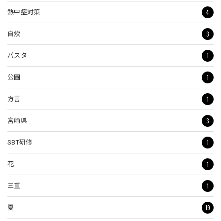
4
熱中症対策
3
自炊
1
パスタ
1
公園
1
方言
3
宮崎県
1
SBT研修
1
花
1
三重
19
夏