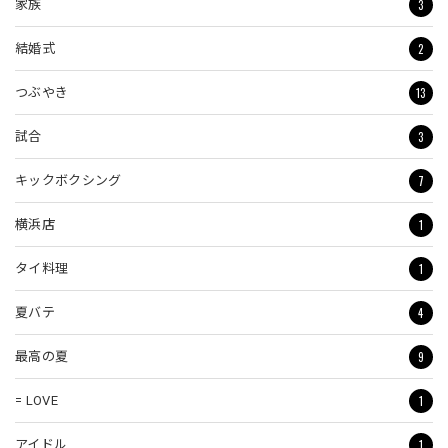
3
家族
2
結婚式
13
つぶやき
3
試合
7
キックボクシング
1
横浜店
1
タイ料理
4
夏バテ
9
最高の夏
1
= LOVE
1
アイドル