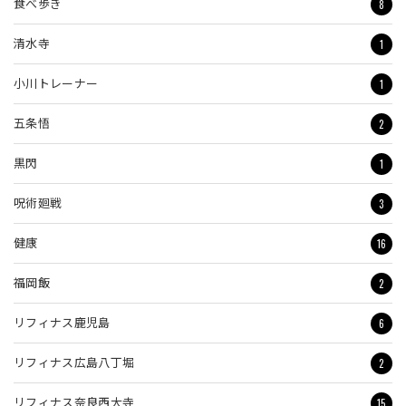
8
食べ歩き
1
清水寺
1
小川トレーナー
2
五条悟
1
黒閃
3
呪術廻戦
16
健康
2
福岡飯
6
リフィナス鹿児島
2
リフィナス広島八丁堀
15
リフィナス奈良西大寺