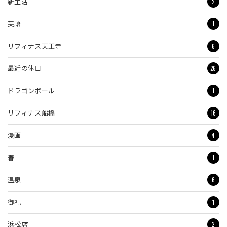
2
新生活
1
英語
6
リフィナス天王寺
26
最近の休日
1
ドラゴンボール
16
リフィナス船橋
4
漫画
1
春
6
温泉
1
御礼
2
浜松店