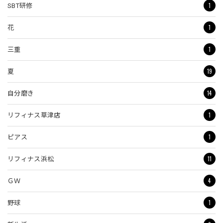
1
SBT研修
1
花
1
三重
19
夏
14
自分磨き
1
リフィナス草津店
1
ピアス
11
リフィナス浜松
4
ＧＷ
1
野球