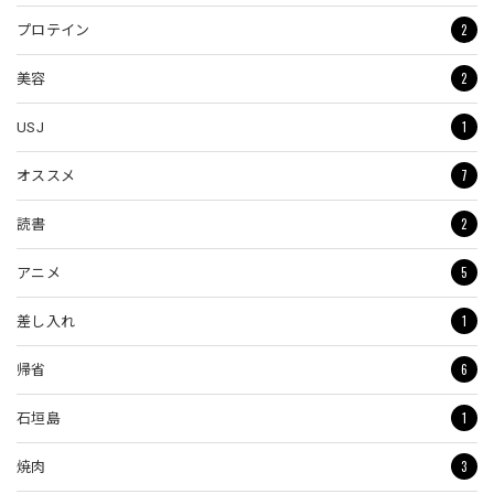
2
プロテイン
2
美容
1
USJ
7
オススメ
2
読書
5
アニメ
1
差し入れ
6
帰省
1
石垣島
3
焼肉