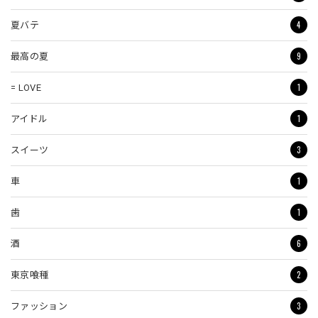
4
夏バテ
9
最高の夏
1
= LOVE
1
アイドル
3
スイーツ
1
車
1
歯
6
酒
2
東京喰種
3
ファッション