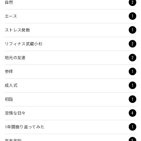
2
自然
1
エース
1
ストレス発散
2
リフィナス武蔵小杉
2
地元の友達
1
参拝
1
成人式
1
初詣
4
怠惰な日々
1
1年間振り返ってみた
5
年末年始