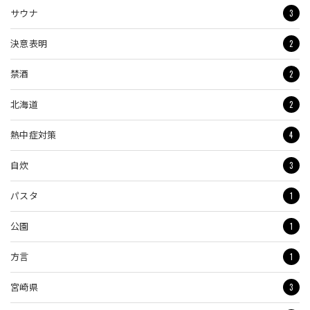
3
サウナ
2
決意表明
2
禁酒
2
北海道
4
熱中症対策
3
自炊
1
パスタ
1
公園
1
方言
3
宮崎県