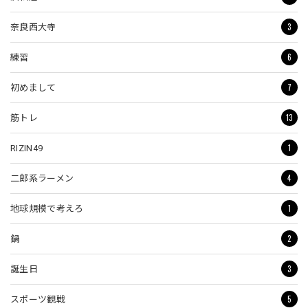
3
奈良西大寺
6
練習
7
初めまして
13
筋トレ
1
RIZIN49
4
二郎系ラーメン
1
地球規模で考えろ
2
鍋
3
誕生日
5
スポーツ観戦