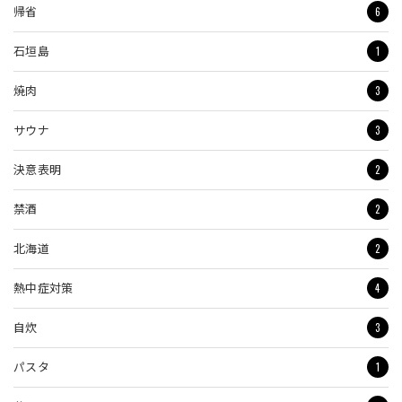
6
帰省
1
石垣島
3
焼肉
3
サウナ
2
決意表明
2
禁酒
2
北海道
4
熱中症対策
3
自炊
1
パスタ