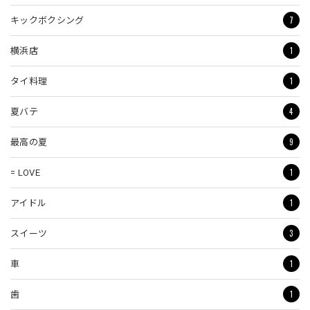
7
キックボクシング
1
横浜店
1
タイ料理
4
夏バテ
9
最高の夏
1
= LOVE
1
アイドル
3
スイーツ
1
車
1
歯