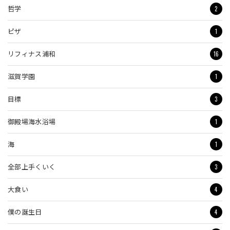
2
哲学
1
ピザ
16
リフィナス浦和
1
滋賀学園
3
目標
1
御殿場海水浴場
1
海
3
全部上手くいく
4
大食い
4
僕の誕生日