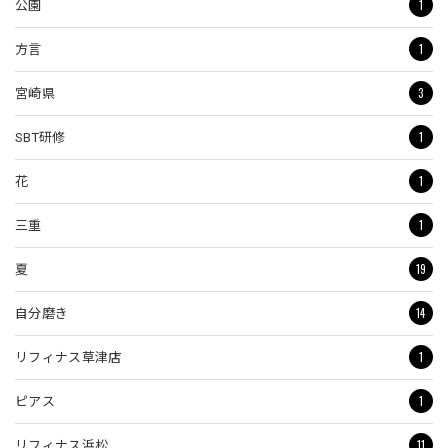
1
公園
1
方言
3
宮崎県
1
SBT研修
1
花
1
三重
19
夏
14
自分磨き
1
リフィナス草津店
1
ピアス
11
リフィナス浜松