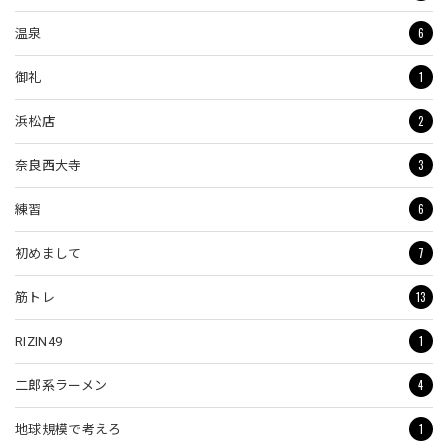
6
温泉
1
御礼
2
浜松店
3
奈良西大寺
6
練習
7
初めまして
13
筋トレ
1
RIZIN49
4
二郎系ラーメン
1
地球規模で考えろ