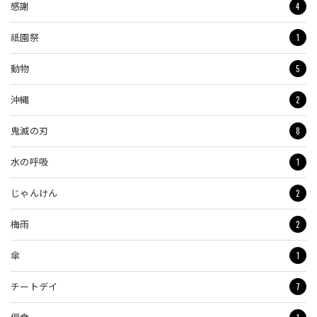
4
感謝
1
祇園祭
5
動物
2
沖縄
8
鬼滅の刃
1
水の呼吸
2
じゃんけん
2
梅雨
1
傘
7
チートデイ