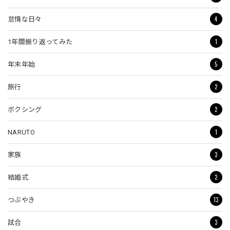
4
怠惰な日々
1
1年間振り返ってみた
5
年末年始
2
旅行
2
ボクシング
1
NARUTO
3
家族
2
結婚式
13
つぶやき
3
試合