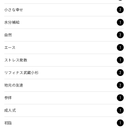
2
小さな幸せ
1
水分補給
2
自然
1
エース
1
ストレス発散
2
リフィナス武蔵小杉
2
地元の友達
1
参拝
1
成人式
1
初詣