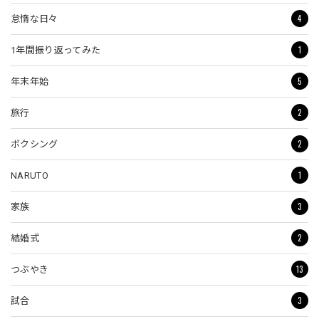
4
怠惰な日々
1
1年間振り返ってみた
5
年末年始
2
旅行
2
ボクシング
1
NARUTO
3
家族
2
結婚式
13
つぶやき
3
試合