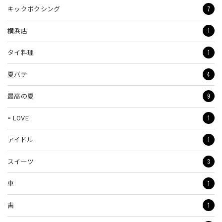
7
キックボクシング
1
横浜店
1
タイ料理
4
夏バテ
9
最高の夏
1
= LOVE
1
アイドル
3
スイーツ
1
車
1
歯