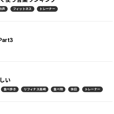
の声
フィットネス
トレーナー
art3
しい
食べ歩き
リフィナス高崎
食べ物
休日
トレーナー