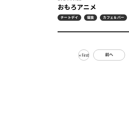
おもろアニメ
チートデイ
偏食
カフェ＆バー
前へ
« First