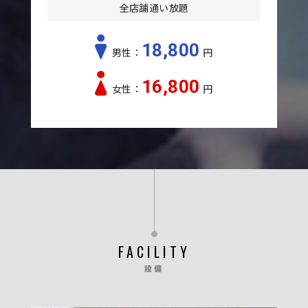
全店舗通い放題
18,800
男性：
円
16,800
女性：
円
FACILITY
設備