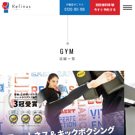
お電話はこちら
初回無料体験
0120-181-199
今すぐ予約する
GYM
店舗一覧
TOP
店舗一覧
キックボクシング水戸 Refinas